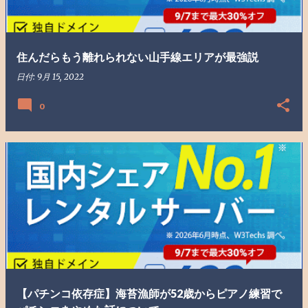
住んだらもう離れられない山手線エリアが最強説
日付:
9月 15, 2022
0
【パチンコ依存症】海苔漁師が52歳からピアノ練習で