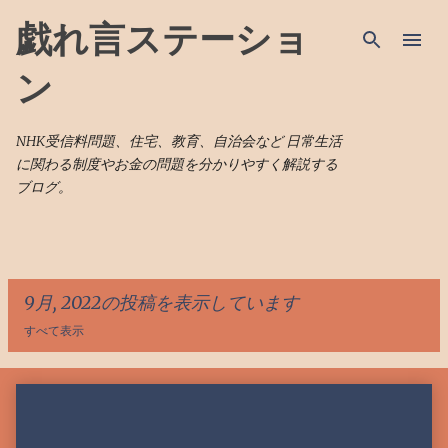
スキップしてメイン コンテンツに移動
戯れ言ステーショ
ン
NHK受信料問題、住宅、教育、自治会など 日常生活
に関わる制度やお金の問題を分かりやすく解説する
ブログ。
9月, 2022の投稿を表示しています
すべて表示
投
稿