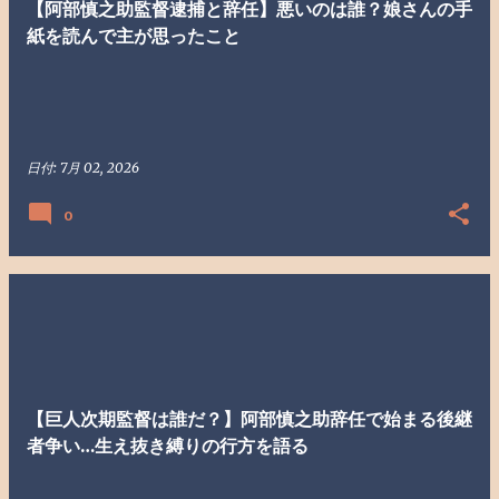
【阿部慎之助監督逮捕と辞任】悪いのは誰？娘さんの手
紙を読んで主が思ったこと
日付:
7月 02, 2026
0
【巨人次期監督は誰だ？】阿部慎之助辞任で始まる後継
者争い…生え抜き縛りの行方を語る