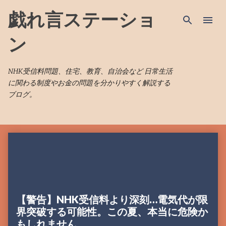
スキップしてメイン コンテンツに移動
戯れ言ステーショ
ン
NHK受信料問題、住宅、教育、自治会など 日常生活
に関わる制度やお金の問題を分かりやすく解説する
ブログ。
投
稿
【警告】NHK受信料より深刻…電気代が限
界突破する可能性。この夏、本当に危険か
もしれません